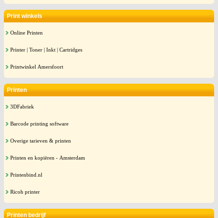
Print winkels
Online Printen
Printer | Toner | Inkt | Cartridges
Printwinkel Amersfoort
Printen
3DFabriek
Barcode printing software
Overige tarieven & printen
Printen en kopiëren - Amsterdam
Printenbind.nl
Ricoh printer
Printen bedrijf